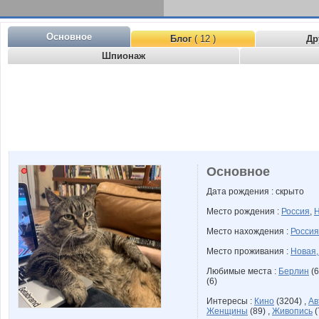
Основное
Блог
( 12 )
Др
Шпионаж
Основное
Дата рождения : скрыто
Место рождения :
Россия
,
Н
Место нахождения :
Россия
Место проживания :
Новая
Любимые места :
Берлин
(6
(6)
Интересы :
Кино
(3204) ,
Ав
Женщины
(89) ,
Живопись
(