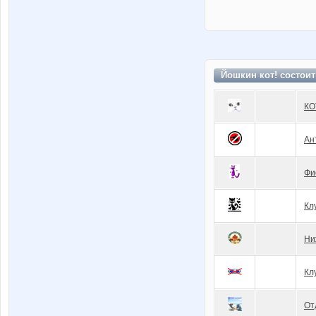
Йошкин кот! состои
КО
Ан
Фи
Кл
Ни
Кл
От