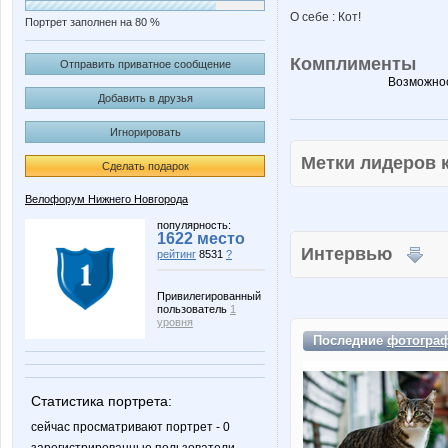
О себе : Кот!
Портрет заполнен на 80 %
Комплименты
Отправить приватное сообщение
Возможнос
Добавить в друзья
Игнорировать
Метки лидеров
Сделать подарок
Велофорум Нижнего Новгорода
популярность:
1622 место
Интервью
рейтинг
8531
?
Привилегированный
пользователь
1
уровня
Последние
фотогра
Статистика портрета:
сейчас просматривают портрет - 0